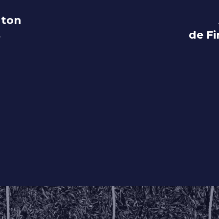
gton
s
de Fi