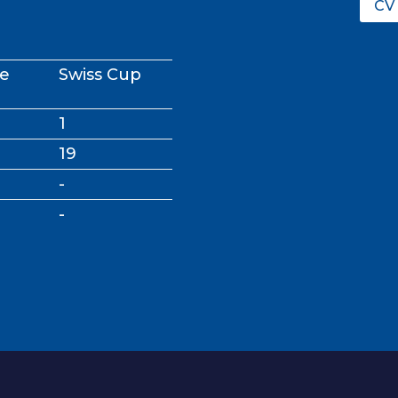
CV 
ge
Swiss Cup
1
19
-
-