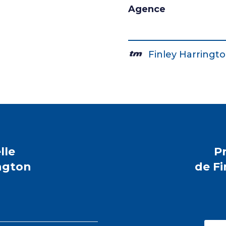
Agence
Finley Harringt
lle
Pr
ington
de Fi