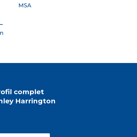
MSA
on
ofil complet
nley Harrington