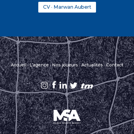
CV · Marwan Aubert
Accueil
·
L’agence
·
Nos joueurs
·
Actualités
·
Contact
.