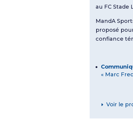
au FC Stade 
MandA Sports
proposé pour 
confiance té
Communiqu
« Marc Fred
Voir le p