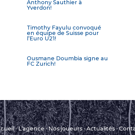
Anthony Sauthier à
Yverdon!
Timothy Fayulu convoqué
en équipe de Suisse pour
l’Euro U21!
Ousmane Doumbia signe au
FC Zurich!
cueil
·
L’agence
·
Nos joueurs
·
Actualités
·
Cont