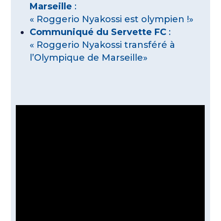
Marseille
:
« Roggerio Nyakossi est olympien !»
Communiqué du Servette FC
:
« Roggerio Nyakossi transféré à
l’Olympique de Marseille»