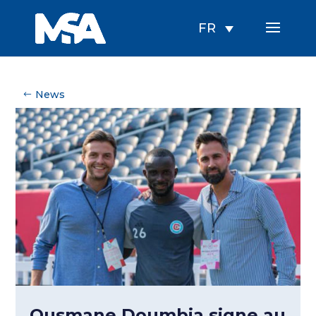
FR
News
Ousmane Doumbia signe au