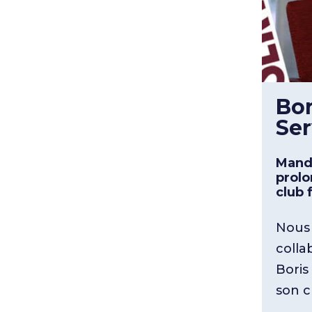
Bor
Ser
MandA
prolo
club 
Nous 
colla
Boris
son c