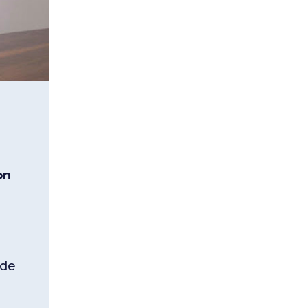
on
 de