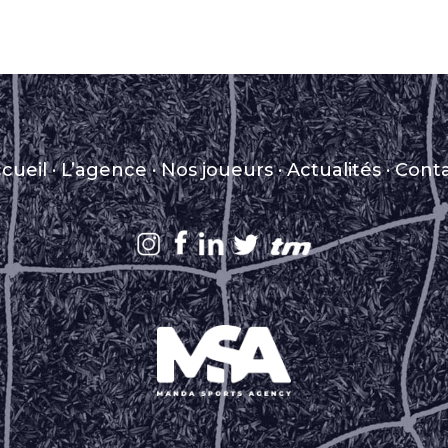
cueil
·
L’agence
·
Nos joueurs
·
Actualités
·
Cont
.