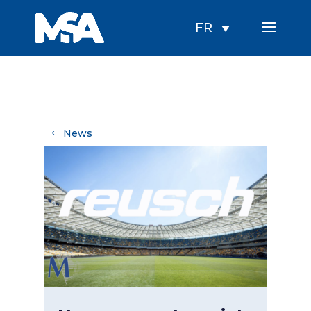
FR
News