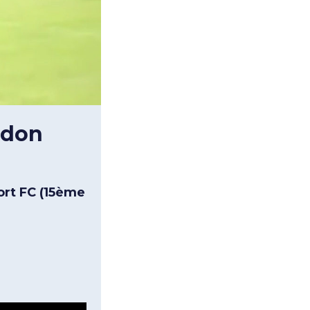
rdon
ort FC (15ème