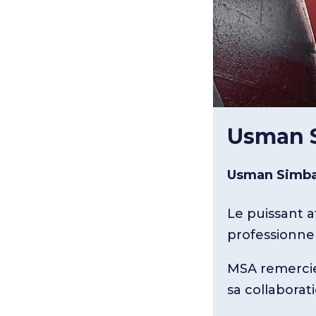
Usman S
Usman Simbak
Le puissant a
professionnel
MSA remercie 
sa collaborat